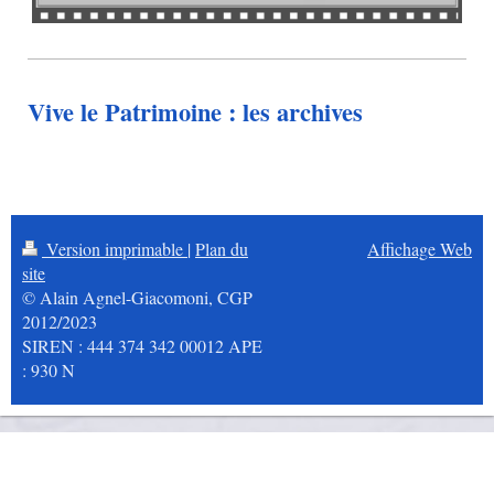
Vive le Patrimoine : les archives
Version imprimable
|
Plan du
Affichage Web
site
© Alain Agnel-Giacomoni, CGP
2012/2023
SIREN : 444 374 342 00012 APE
: 930 N