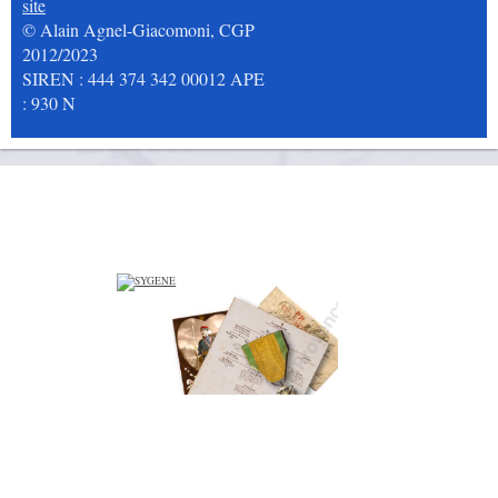
site
© Alain Agnel-Giacomoni, CGP
2012/2023
SIREN : 444 374 342 00012 APE
: 930 N