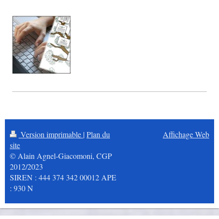
Version imprimable
|
Plan du
Affichage Web
site
© Alain Agnel-Giacomoni, CGP
2012/2023
SIREN : 444 374 342 00012 APE
: 930 N